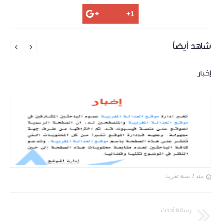
شاهد أيضاً


إخبار
منذ 2 سنة تقريبا
رسالة أحدث