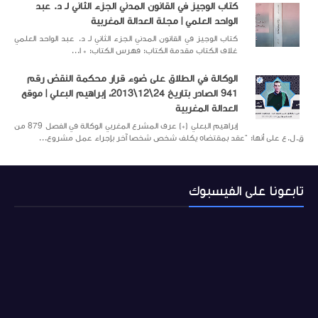
كتاب الوجيز في القانون المدني الجزء الثاني لـ د. عبد
الواحد العلمي | مجلة العدالة المغربية
كتاب الوجيز في القانون المدني الجزء الثاني لـ د. عبد الواحد العلمي
غلاف الكتاب مقدمة الكتاب: فهرس الكتاب: * ا...
الوكالة في الطلاق على ضوء قرار محكمة النقض رقم
941 الصادر بتاريخ 24\12\2013، إبراهيم البعلي | موقع
العدالة المغربية
إبراهيم البعلي (*) عرف المشرع المغربي الوكالة في الفصل 879 من
ق.ل.ع على أنها: "عقد بمقتضاه يكلف شخص شخصا آخر بإجراء عمل مشروع...
تابعونا على الفيسبوك