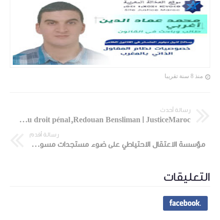
منذ 8 سنة تقريبا
رسالة أحدث
Les fondements historiques et philosophiques du droit pénal,Redouan Bensliman | JusticeMaroc
رسالة أقدم
مؤسسة الاعتقال الاحتياطي على ضوء مستجدات مسودة مشروع قانون المسطرة الجنائية، رشيد بن جيلالي | موقع العدالة المغربية
التعليقات