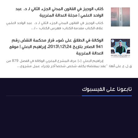
كتاب الوجيز في القانون المدني الجزء الثاني لـ د. عبد
الواحد العلمي | مجلة العدالة المغربية
كتاب الوجيز في القانون المدني الجزء الثاني لـ د. عبد الواحد العلمي
غلاف الكتاب مقدمة الكتاب: فهرس الكتاب: * ا...
الوكالة في الطلاق على ضوء قرار محكمة النقض رقم
941 الصادر بتاريخ 24\12\2013، إبراهيم البعلي | موقع
العدالة المغربية
إبراهيم البعلي (*) عرف المشرع المغربي الوكالة في الفصل 879 من
ق.ل.ع على أنها: "عقد بمقتضاه يكلف شخص شخصا آخر بإجراء عمل مشروع...
تابعونا على الفيسبوك