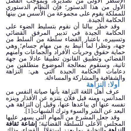
الأسطر الأولى من تصديره، وبموجب الفصل
الأول من هذا الدستور؛ فإن النظام الدستوري
للمملكة يقوم على مجموعة من الأسس من بينها
الحكامة الجيدة.
وقد خطر ببالنا أن نقوم بتسليط الضوء على
الحكامة الجيدة في تدبير المرفق القضائي
وتسييره، باعتبار القضاء سلطة من السلط من
جهة، ونظرا لما أنيط به من مهام جسام؛ وهي
حماية حقوق وحريات الأفراد والجماعات وأمنهم
القضائي وتطبيق القانون تطبيقا عادلا من جهة
ثانية، وسنقوم بمعالجة الموضوع منطلقين من
دعامات الحكامة الجيدة التي هي: النزاهة
والشفافية والمشاركة والمساءلة.
أولا: النزاهة
عرف أهل اللغة النزاهة بأنها صيانة النفس من
المدانس، ومنه قيل فلان يتنزه عن الأقذار وينزه
نفسه عنها أي يباعدها عنها، وقيل إن النزاهة هي
البعد عن الشر والسوء وترك الشبهات
[1]
.
وقد جعل المشرع من المهام التي يسهر عليها
المجلس الأعلى للسلطة القضائية؛
إشاعة ثقافة
النزاهة
والتخليق بما يعزز استقلال القضاء، وذلك