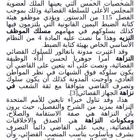
الشخصيات الخمس التي يعينها الملك لعضوية
المجلس الأعلى للسلطة القضائية وذلك بموجب
الفصل 115 من الدستور. ويؤدي موظفو هيئة
كتابة الضبط اليمين القانونية التي يلتزمون فيها
كذلك بسلوكهم في مهامهم
مسلك الموظف
النزيه
وهذا ما نصت عليه المادة 4 من النظام
الأساسي الخاص بهيئة كتابة الضبط.
وقد اعتبرت مدونة بانغالور للسلوك القضائي
النزاهة
أمرا جوهريا لحسن أداء الوظيفة
القضائية، ونصت على أنه يتعين على القاضي أن
يكون سلوكه فوق الشبهات في نظر المواطن
العادي، وأوجبت المدونة كذلك أن يكون سلوك
وتصرف القاضي متوافقا مع ثقة الشعب
في
نزاهة
الجهاز القضائي
[3]
.
هذا، وقد تناول خبراء تابعين للأمم المتحدة
النزاهة بمزيد من الشرح والتفصيل، حيث يرون
بأن النزاهة
هي صفة الاستقامة والصلاح،
ومكونات النزاهة
هي الصدق والاخلاقيات
القضائية، يجب على القاضي دائما التصرف
بشرف وبأسلوب يناسب المنصب القضائي، وأن