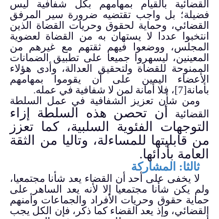
القضائية بالقيام بمهامهم بكل شفافية ليس
فضيلة؛ بل واجب تقتضيه ضرورة سير المرفق
القضائي، وحماية لحقوق وحريات القضاة الذين
انتخبوا عددا لا يستهان به من القضاة لعضوية
المجلس، ووضعوا فيهم ثقتهم مع غيرهم من
المعينين، ليسهروا جميعا على تطبيق الضمانات
الممنوحة للقضاة ولتحقيق العدالة، وأدى هؤلاء
الأعضاء اليمين على أن يقوموا بمهامهم
بأمانة
[7]
، فلا أمانة لمن لا شفافية في عمله.
ومن شأن تعزيز الشفافية في عمل السلطة
أن تحصن هذه السلطة إزاء
القضائية
التوجهات الفئوية السلبية، كما تعزز
من قابليتها للمساءلة، وتاليا من الثقة
العامة بأدائها.
ثالثا: المشاركة
لا يخفى على أحد أن القضاء يعد شأنا مجتمعيا،
ولم يكن شأنا مجتمعيا إلا لأنه يعد الساهر على
حماية حقوق وحريات الأفراد والجماعات وأمنهم
القضائي، وإذ يعد القضاء كما ذكر، فإن الكل يجب