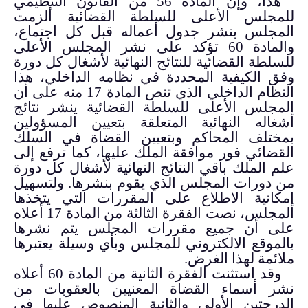
هذا، وإن المادة 56 من القانون التنظيمي
للمجلس الأعلى للسلطة القضائية ألزمت
المجلس بنشر جدول أعماله قبل كل اجتماع،
والمادة 60 تؤكد على نشر المجلس الأعلى
للسلطة القضائية للنتائج النهائية لأشغال كل دورة
وفق الكيفية المحددة في نظامه الداخلي،
هذا
النظام الداخلي الذي تنص المادة 17 منه على أن
المجلس الأعلى للسلطة القضائية ينشر نتائج
أشغاله النهائية المتعلقة بتعيين المسؤولين
بمختلف المحاكم وبتعيين القضاة في السلك
القضائي فور موافقة الملك عليها، كما ترفع إلى
علم الملك باقي النتائج النهائية لأشغال كل دورة
من دورات المجلس الذي يقوم بنشرها. ولتسهيل
إمكانية الاطلاع على المقررات التي يتخذها
المجلس، نصت الفقرة الثالثة من المادة 17 أعلاه
على أن جميع مقررات المجلس يتم نشرها
بالموقع الالكتروني للمجلس وبأي وسيلة يعتبرها
ملائمة لهذا الغرض.
وقد استثنت الفقرة الثانية من المادة 60 أعلاه
نشر أسماء القضاة المعنيين بالعقوبات من
الدرجتين الأولى والثانية المنصوص عليها في