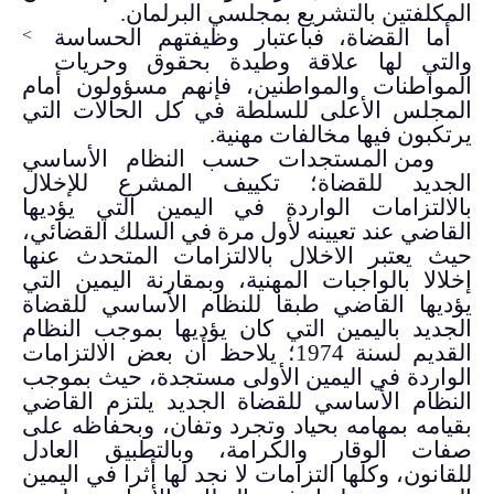
المكلفتين بالتشريع بمجلسي البرلمان.
أما القضاة، فباعتبار وظيفتهم الحساسة
>
والتي لها علاقة وطيدة بحقوق وحريات
المواطنات والمواطنين، فإنهم مسؤولون أمام
المجلس الأعلى للسلطة في كل الحالات التي
يرتكبون فيها مخالفات مهنية.
و
من المستجدات حسب النظام الأساسي
الجديد للقضاة؛ تكييف المشرع للإخلال
بالالتزامات الواردة في اليمين التي يؤديها
القاضي عند تعيينه لأول مرة في السلك القضائي،
حيث يعتبر الاخلال بالالتزامات المتحدث عنها
إخلالا بالواجبات المهنية، وبمقارنة اليمين التي
يؤديها القاضي طبقا للنظام الأساسي للقضاة
الجديد باليمين التي كان يؤديها بموجب النظام
القديم لسنة 1974؛ يلاحظ أن بعض الالتزامات
الواردة في اليمين الأولى مستجدة، حيث بموجب
النظام الأساسي للقضاة الجديد يلتزم القاضي
بقيامه بمهامه بحياد وتجرد وتفان، وبحفاظه على
صفات الوقار والكرامة، وبالتطبيق العادل
للقانون، وكلها التزامات لا نجد لها أثرا في اليمين