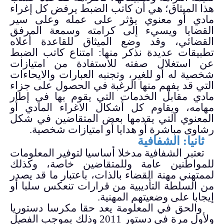
هذا الميثاق؛ هي أن كاتب الضبط يرفض كل إغراء
مادي أو معنوي يؤثر على عمله وعلى سير
القضايا ويسيء إلى كرامته وسمعة المرفق
القضائي، وقد وضع الميثاق للقاعدة أعلاه
تطبيقات عديدة نذكر منها: امتناع كاتب الضبط
عن استغلال صفته للاستفادة من امتيازات
شخصية له أو للغير، وتجنبه العبارات والايحاءات
التي قد يفهم منها الرغبة في الحصول على جزاء
مادي مقابل الخدمات التي يقوم بها في إطار
مهامه، ويقاوم كل أشكال الاغراء المادي أو
المعنوي التي يقدمها بعض المتقاضين في شكل
رشاوى مباشرة أو هدايا أو امتيازات شخصية.
ثانيا: الشفافية
تعتبر الشفافية مدخلا أساسيا لتوفير المعلومات
للمواطنين عامة وللمتقاضين خاصة، وكذلك
لممتهني مهنة القضاء بالذات، باعتبار ما قد يصدر
من السلطة التأديبية من قرارات تنعكس سلبا أو
إيجابا على وضعيتهم المهنية.
والحق في المعلومة يعد حقا مكرسا دستوريا
ولأول مرة في دستور 2011 وذلك بموجب الفصل