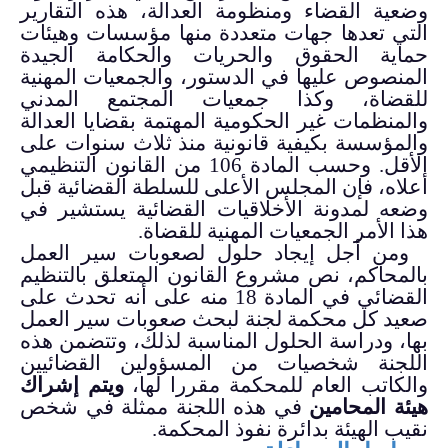
وضعية القضاء ومنظومة العدالة، هذه التقارير
التي تعدها جهات متعددة منها مؤسسات وهيئات
حماية الحقوق والحريات والحكامة الجيدة
المنصوص عليها في الدستور، والجمعيات المهنية
للقضاة، وكذا جمعيات المجتمع المدني
والمنظمات غير الحكومية المهتمة بقضايا العدالة
والمؤسسة بكيفية قانونية منذ ثلاث سنوات على
الأقل. وحسب المادة 106 من القانون التنظيمي
أعلاه، فإن المجلس الأعلى للسلطة القضائية قبل
وضعه لمدونة الأخلاقيات القضائية يستشير في
هذا الأمر الجمعيات المهنية للقضاة.
ومن أجل إيجاد حلول لصعوبات سير العمل
بالمحاكم، نص مشروع القانون المتعلق بالتنظيم
القضائي في المادة 18 منه على أنه تحدث على
صعيد كل محكمة لجنة لبحث صعوبات سير العمل
بها، ودراسة الحلول المناسبة لذلك، وتتضمن هذه
اللجنة شخصيات من المسؤولين القضائيين
والكاتب العام للمحكمة مقررا لها،
ويتم إشراك
هيئة المحامين
في هذه اللجنة ممثلة في شخص
نقيب الهيئة بدائرة نفوذ المحكمة.