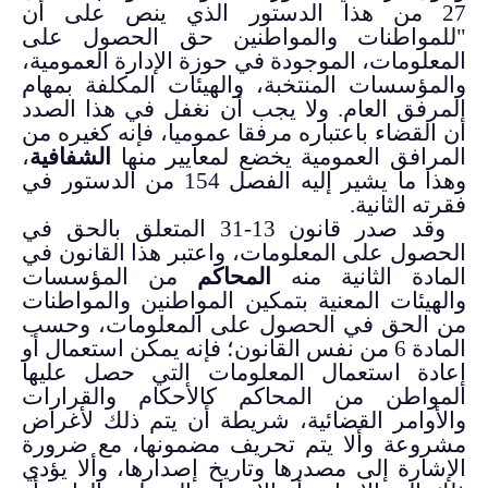
27 من هذا الدستور الذي ينص على أن
"للمواطنات والمواطنين حق الحصول على
المعلومات، الموجودة في حوزة الإدارة العمومية،
والمؤسسات المنتخبة، والهيئات المكلفة بمهام
المرفق العام.
ولا يجب أن نغفل في هذا الصدد
أن القضاء باعتباره مرفقا عموميا، فإنه كغيره من
المرافق العمومية يخضع لمعايير منها
الشفافية
،
وهذا ما يشير إليه الفصل 154 من الدستور في
فقرته الثانية.
وقد صدر قانون 13-31 المتعلق بالحق في
الحصول على المعلومات، واعتبر هذا القانون في
المادة الثانية منه
المحاكم
من المؤسسات
والهيئات المعنية بتمكين المواطنين والمواطنات
من الحق في الحصول على المعلومات، وحسب
المادة 6 من نفس القانون؛ فإنه يمكن استعمال أو
إعادة استعمال المعلومات التي حصل عليها
المواطن من المحاكم كالأحكام والقرارات
والأوامر القضائية، شريطة أن يتم ذلك لأغراض
مشروعة وألا يتم تحريف مضمونها، مع ضرورة
الإشارة إلى مصدرها وتاريخ إصدارها، وألا يؤدي