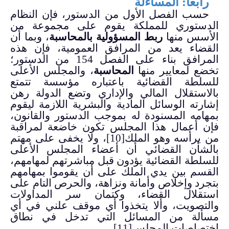
رابعا: المساءلة
حسب الفصل الأول من الدستور، فإن النظام
الدستوري للمملكة يقوم على مجموعة من
الأسس منها
ربط المسؤولية بالمحاسبة
، وبما أن
القضاء يعد من المرافق العمومية، فإن هذه
المرافق بناء على الفصل 154 من الدستور؛
تخضع لمعايير منها
المحاسبة
، والمجلس الأعلى
للسلطة القضائية باعتباره مؤسسة تتمتع
بالاستقلال المالي والإداري وتضع الدولة رهن
إشارته الوسائل المادية والبشرية اللازمة ليقوم
بمهامه المسنودة له بموجب الدستور والقانون،
فإن أعمال هذا المجلس تكون خاضعة لمراقبة
من يرأسه وهو الملك
[10]
، ولا يخفى على مهتم
بالشأن القضائي أن أعضاء المجلس الأعلى
للسلطة القضائية يؤدون قبل مباشرتهم لمهامهم،
القسم بين يدي الملك على أن يقوموا بمهامهم
بتجرد وإخلاص وأمانة ونزاهة، والحرص التام على
استقلال القضاء، وكتمان سر المداولات
والتصويت، وألا يتخذوا أي موقف علني في أي
مسألة من المسائل التي تدخل في نطاق
اختصاصات المجلس
[11]
.