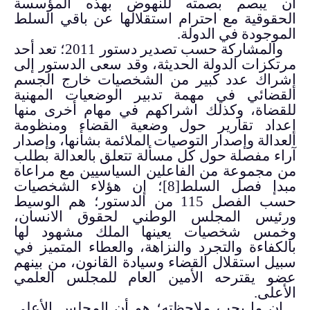
أن يبصم بصمته للنهوض بهذه المؤسسة
الحقوقية مع احترام استقلالها عن باقي السلط
الموجودة في الدولة.
والمشاركة حسب تصدير دستور 2011؛ تعد أحد
مرتكزات الدولة الحديثة، وقد سعى الدستور إلى
إشراك عدد كبير من الشخصيات خارج الجسم
القضائي في مهمة تدبير الوضعيات المهنية
للقضاة، وكذلك اشراكهم في مهام أخرى منها
إعداد تقارير حول وضعية القضاء ومنظومة
العدالة وإصدار التوصيات الملائمة بشأنها، وإصدار
آراء مفصلة حول كل مسألة تتعلق بالعدالة بطلب
من مجموعة من الفاعلين السياسيين مع مراعاة
مبدإ فصل السلط
[8]
؛ إن هؤلاء الشخصيات
حسب الفصل 115 من الدستور؛ هم الوسيط
ورئيس المجلس الوطني لحقوق الانسان،
وخمس شخصيات يعينها الملك مشهود لها
بالكفاءة والتجرد والنزاهة، والعطاء المتميز في
سبيل استقلال القضاء وسيادة القانون، من بينهم
عضو يقترحه الأمين العام للمجلس العلمي
الأعلى.
إن ما يجب ملاحظته؛ هو أن المجلس الأعلى