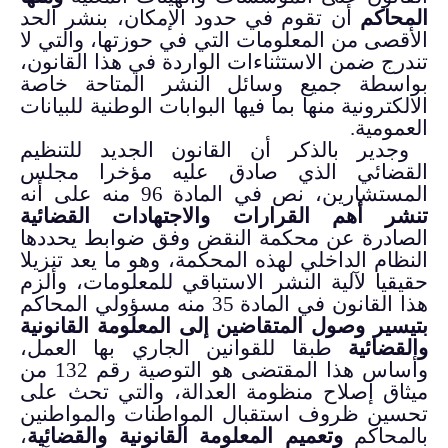
المحاكم
أن تقوم في حدود الإمكان، بنشر الحد
الأقصى من المعلومات التي في حوزتها، والتي لا
تندرج ضمن الاستثناءات الواردة في هذا القانون،
بواسطة جميع وسائل النشر المتاحة خاصة
الالكترونية منها بما فيها البوابات الوطنية للبيانات
العمومية.
وجدير بالذكر أن القانون الجديد للتنظيم
القضائي الذي صادق عليه مؤخرا مجلس
المستشارين، نص في المادة 96 منه على أنه
تنشر أهم القرارات والاجتهادات القضائية
الصادرة عن محكمة النقض وفق ضوابط يحددها
النظام الداخلي لهذه المحكمة، وهو ما يعد تنزيلا
حقيقيا لآلية النشر الاستباقي للمعلومات، وألزم
هذا القانون في المادة 35 منه مسؤولي المحاكم
بتيسير وصول المتقاضين إلى المعلومة القانونية
والقضائية
طبقا للقوانين الجاري بها العمل،
وأساس هذا المقتضى هو التوصية رقم 132 من
ميثاق إصلاح منظومة العدالة، والتي تحث على
تحسين ظروف استقبال المواطنات والمواطنين
بالمحاكم
وتعميم المعلومة القانونية والقضائية
،