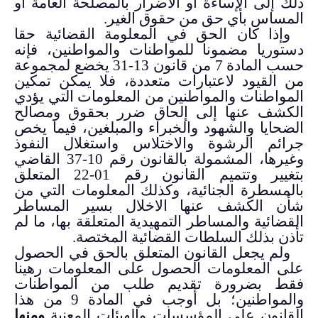
ذلك إلى الإساءة أو الاضرار بالمصلحة العامة أو
المساس بأي حق من حقوق الغير.
وإذا كان الحق في المعلومة القضائية حقا
دستوريا مضمونا للمواطنات والمواطنين، فإنه
حسب المادة 7 من قانون 13-31 يخضع لمجموعة
من القيود لاعتبارات متعددة، فلا يمكن تمكين
المواطنات والمواطنين من المعلومات التي يؤدي
الكشف عنها إلى إلحاق ضرر بحقوق ومصالح
الضحايا والشهود والخبراء والمبلغين، فيما يخص
جرائم الرشوة والاختلاس واستغلال النفوذ
وغيرها، المشمولة بالقانون رقم 10-37 القاضي
بتغيير وتتميم القانون رقم 01-22 المتعلق
بالمسطرة الجنائية، وكذلك المعلومات التي من
شأن الكشف عنها الاخلال بسير المساطر
القضائية والمساطر التمهيدية المتعلقة بها، ما لم
تأذن بذلك السلطات القضائية المختصة.
ولم يجعل القانون المتعلق بالحق في الحصول
على المعلومات الحصول على المعلومات رهينا
فقط بضرورة تقديم طلب من المواطنات
والمواطنين؛ بل أوجب في المادة 9 من هذا
القانون على المؤسسات والهيئات المعنية
ومنها