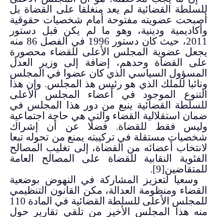
للسلطة القضائية لم يعد منغلقا على القضاة بل
أصبحت عضويته مفتوحة أمام شخصيات حقوقية
وأكاديمية ودينية، وهو ما لم يكن قبل دستور
2011، حيث كان دستور 1996 في الفصل 86 منه
يجعل عضوية المجلس الأعلى للقضاء محصورة
على القضاة وحدهم، إضافة إلى وزير العدل
المسؤول السياسي الذي كان عضوا في المجلس
ونائبا للملك الذي هو رئيس هذ المجلس. وإن هذا
التنوع الموجود في أعضاء المجلس الأعلى
للسلطة القضائية ينبع من دور هذا المجلس في
ضمان استقلالية القضاء والتي هي حاجة اجتماعية
وليس فقط للقضاة. فضلا عن أن إشراك
شخصيات مستقلة في تركيبته يمنع من تحوله تبعا
لانتخاب أعضائه من القضاة، إلى تغليب المصالح
الفئوية النقابية للقضاة على المصالح العامة
للمتقاضين
[9]
.
وسعيا لتعزيز المشاركة في النهوض بوضعية
القضاء ومنظومة العدالة، مكن القانون التنظيمي
للمجلس الأعلى للسلطة القضائية في المادة 110
منه هذا المجلس الأخير من تلقي تقارير حول