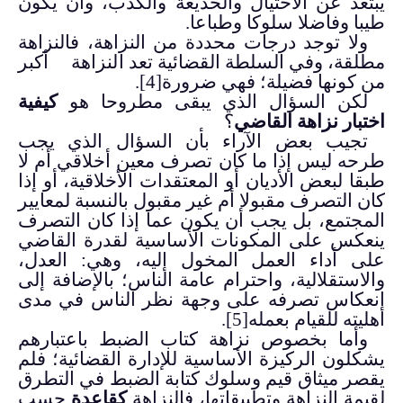
يبتعد عن الاحتيال والخديعة والكذب، وأن يكون
طيبا وفاضلا سلوكا وطباعا.
ولا توجد درجات محددة من النزاهة، فالنزاهة
مطلقة، وفي السلطة القضائية تعد النزاهة أكبر
من كونها فضيلة؛ فهي ضرورة
[4]
.
لكن السؤال الذي يبقى مطروحا هو
كيفية
اختبار نزاهة القاضي
؟
تجيب بعض الآراء ب
أن السؤال الذي يجب
طرحه ليس إذا ما كان تصرف معين أخلاقي أم لا
طبقا لبعض الأديان أو المعتقدات الأخلاقية، أو إذا
كان التصرف مقبولا أم غير مقبول بالنسبة لمعايير
المجتمع، بل يجب أن يكون عما إذا كان التصرف
ينعكس على المكونات الأساسية لقدرة القاضي
على أداء العمل المخول إليه، وهي: العدل،
والاستقلالية، واحترام عامة الناس؛ بالإضافة إلى
انعكاس تصرفه على وجهة نظر الناس في مدى
أهليته للقيام بعمله
[5]
.
وأما بخصوص نزاهة كتاب الضبط باعتبارهم
يشكلون الركيزة الأساسية للإدارة القضائية؛ فلم
يقصر ميثاق قيم وسلوك كتابة الضبط في التطرق
لقيمة النزاهة وتطبيقاتها، فالنزاهة
كقاعدة
حسب