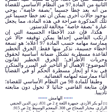
الثانية من المادة 97 من النظام الأساسي للقضاة
من أنه يعد خطأ جسيما "بصفة خاصة"، يوحي
بوجود حالات أخرى يمكن أن تعد خطأ جسيما
غير
تلك المذكورة صراحة في هذه المادة، مما يجعل
عبارة "بصفة خاصة" مخالفة للدستور.
هكذا، فإن عدد الأخطاء الجسيمة التي إن
ارتكب القاضي إحداها يمكن توقيفه حالا عن
ممارسة مهامه حسب المادة 97 أعلاه؛ هو تسعة
أخطاء جسيمة، نذكر منها فقط: الخرق الخطير
لقاعدة مسطرية تشكل ضمانة أساسية لحقوق
وحريات الأطراف؛ الخرق الخطير لقانون
الموضوع؛ الإهمال أو التأخير غير المبرر والمتكرر
في بدء أو إنجاز مسطرة الحكم أو في القضايا
أثناء ممارسته لمهامه القضائية.
وطبقا للمادة 98 من النظام الأساسي للقضاة؛
فإن متابعة القاضي جنائيا لا تحول دون متابعته
تأديببا.
•
•
•
•
•
•
الهامش
•
•
•
•
•
•
أبو بكر الأزدي. جمهرة اللغة ج 2 ص 831، زين الدين الحنفي
[1]
الرازي. مختار الصحاح ص 308. المعجم الوسيط ج2 ص 915.