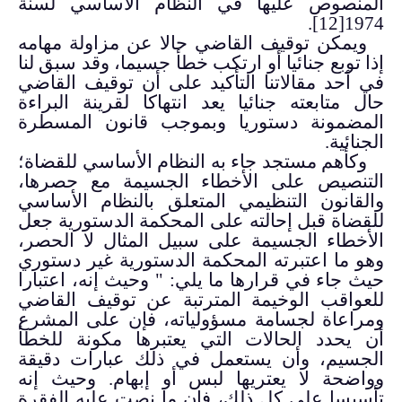
المنصوص عليها في النظام الأساسي لسنة
.
[12]
1974
ويمكن توقيف القاضي حالا عن مزاولة مهامه
إذا توبع جنائيا أو ارتكب خطأ جسيما، وقد سبق لنا
في أحد مقالاتنا التأكيد على أن توقيف القاضي
حال متابعته جنائيا يعد انتهاكا لقرينة البراءة
المضمونة دستوريا وبموجب قانون المسطرة
الجنائية.
وكأهم مستجد جاء به النظام الأساسي للقضاة؛
التنصيص على الأخطاء الجسيمة مع حصرها،
والقانون التنظيمي المتعلق بالنظام الأساسي
للقضاة قبل إحالته على المحكمة الدستورية جعل
الأخطاء الجسيمة على سبيل المثال لا الحصر،
وهو ما اعتبرته المحكمة الدستورية غير دستوري
حيث جاء في قرارها ما يلي: " وحيث إنه، اعتبارا
للعواقب الوخيمة المترتبة عن توقيف القاضي
ومراعاة لجسامة مسؤولياته، فإن على المشرع
أن يحدد الحالات التي يعتبرها مكونة للخطأ
الجسيم، وأن يستعمل في ذلك عبارات دقيقة
وواضحة لا يعتريها لبس أو إبهام. وحيث إنه
تأسيسا على كل ذلك، فإن ما نصت عليه الفقرة