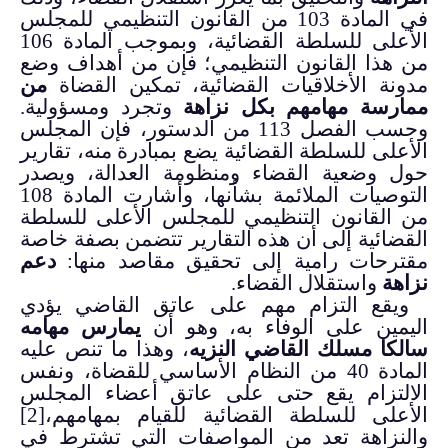
في المادة 103 من القانون التنظيمي للمجلس
الأعلى للسلطة القضائية، وبموجب المادة 106
من هذا القانون التنظيمي؛ فإن من أهداف وضع
مدونة الأخلاقيات القضائية، تمكين القضاة
من
ممارسة مهامهم بكل نزاهة
وتجرد ومسؤولية.
وحسب الفصل 113 من الدستور، فإن المجلس
الأعلى للسلطة القضائية يضع بمبادرة منه، تقارير
حول وضعية القضاء ومنظومة العدالة، ويصدر
التوصيات الملائمة بشأنها، وأشارت المادة 108
من القانون التنظيمي للمجلس الأعلى للسلطة
القضائية إلى أن هذه التقارير تتضمن بصفة خاصة
مقترحات رامية إلى تحقيق مقاصد منها:
دعم
نزاهة
واستقلال القضاء.
ويقع التزام مهم على عاتق القاضي يؤدي
اليمين على الوفاء به، وهو أن
يمارس مهامه
سالكا مسلك القاضي النزيه
، وهذا ما تنص عليه
المادة 40 من النظام الأساسي للقضاة، ونفس
الالتزام يقع حتى على عاتق أعضاء المجلس
الأعلى للسلطة القضائية للقيام بمهامهم،
[2]
والنزاهة تعد من المواصفات التي تشترط في