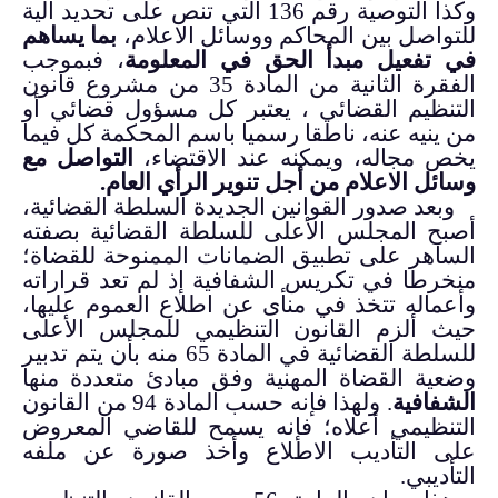
وكذا التوصية رقم 136 التي تنص على تحديد آلية
للتواصل بين المحاكم ووسائل الاعلام،
بما يساهم
في تفعيل مبدأ الحق في المعلومة
، فبموجب
الفقرة الثانية من المادة 35 من مشروع قانون
التنظيم القضائي ، يعتبر كل مسؤول قضائي أو
من ينيه عنه، ناطقا رسميا باسم المحكمة كل فيما
يخص مجاله، ويمكنه عند الاقتضاء،
التواصل مع
وسائل الاعلام من أجل تنوير الرأي العام.
وبعد صدور القوانين الجديدة السلطة القضائية،
أصبح المجلس الأعلى للسلطة القضائية بصفته
الساهر على تطبيق الضمانات الممنوحة للقضاة؛
منخرطا في تكريس الشفافية إذ لم تعد قراراته
وأعماله تتخذ في منأى عن اطلاع العموم عليها،
حيث ألزم القانون التنظيمي للمجلس الأعلى
للسلطة القضائية في المادة 65 منه بأن يتم تدبير
وضعية القضاة المهنية وفق مبادئ متعددة منها
الشفافية
. ولهذا فإنه حسب المادة 94 من القانون
التنظيمي أعلاه؛ فإنه يسمح للقاضي المعروض
على التأديب الاطلاع وأخذ صورة عن ملفه
التأديبي.