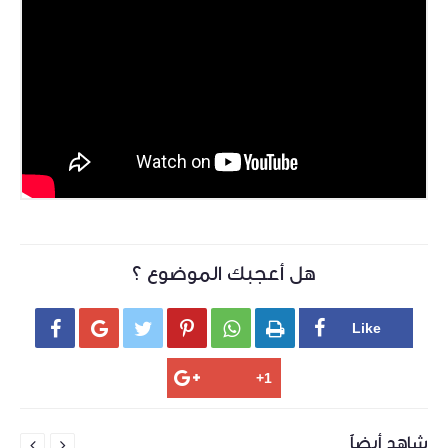
هل أعجبك الموضوع ؟






شاهد أيضاً

